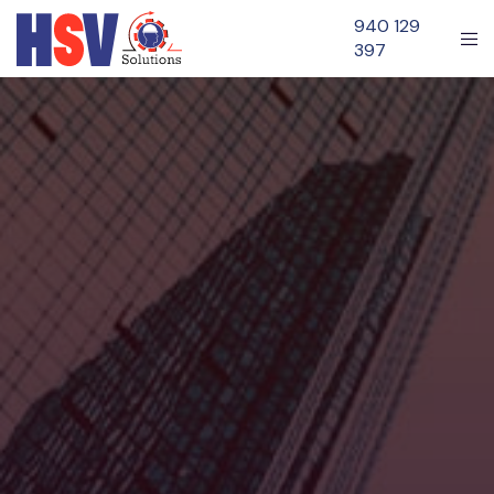
940 129
397