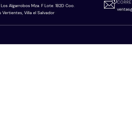
CORR
. Los Algarrobos Mza. F Lote. 1B2D Coo.
ventas
s Vertientes, Villa el Salvador