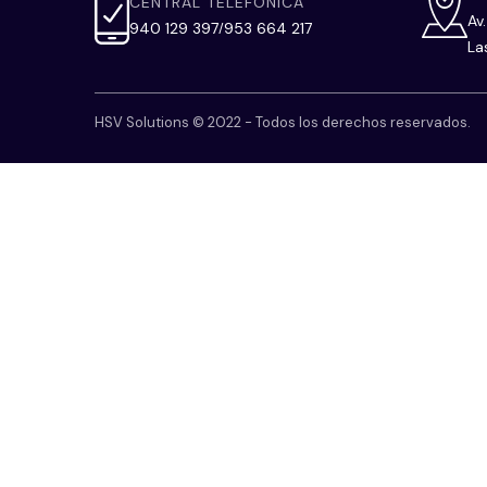
CENTRAL TELEFÓNICA
Av
940 129 397
953 664 217
/
La
HSV Solutions © 2022 - Todos los derechos reservados.