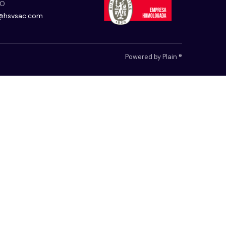
EO
@hsvsac.com
Powered by Plain ®